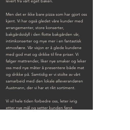
levert fra vårt eget bakeri.
Men det er ikke bare pizza som har gjort oss
kjent. Vi har også gledet våre kunder med
arrangementer, store konserter,
bakgårdsidyll i den flotte bakgården vår,
intimkonserter og mye mer i en fantastisk
atmosfære. Vår visjon er å glede kundene
med god mat og drikke til fine priser. Vi
følger mattrender, liker nye smaker og leker
oss med nye måter å presentere både mat
og drikke på. Samtidig er vi stolte av vårt
samarbeid med den lokale ølleverandøren
Austmann, der vi har et rikt sortiment.
Vi vil hele tiden forbedre oss, leter ivrig
etter nye mål og setter kunden først.
Takk for at dere besøker vår ærverdige
bygård, Strømsøegården.