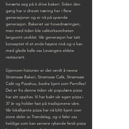
livnærte seg på å drive bakeri. Siden den
gang har vi drevet næring her i flere
generasjoner og er nå på syvende
generasjon. Bakeriet var hovednæringen,
men med tiden ble cafévirksomheten
langsomt utviklet. Vår generasjon har tatt
konseptet til et enda høyere nivå og vi kan
med glede kalle oss Levangers eldste
restaurant.
Gjennom historien er det verdt å nevne
Strømsøe Bakeri, Strømsøe Café, Strømsøe
Café og Pizzahus, bedre kjent som Pernilles!
Det er fra denne tiden vår populære pizza
har sitt opphav. Vi har bakt vår egen pizza i
37 år og holder fast på tradisjonene våre.
Vår lokalkjente pizza har nå blitt kjent over
store deler av Trøndelag, og vi føler oss
heldige som kan servere rykende fersk pizza