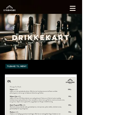
drikkekart
TILBAKE TIL MENY